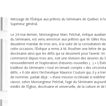
Message de l’Évêque aux prêtres du Séminaire de Québec à l
Supérieur général.
Le 24 mai dernier, Monseigneur Marc Pelchat, évêque auxiliaire
du Séminaire, est venu annoncer aux prêtres que M. Gilles Ro
deuxième mandat de trois ans, à la suite de la consultation de
cette occasion, l’Évêque a remis à M. Routhier une lettre de qua
diocésaine ainsi que les défis qui se dessinent pour l’avenir. En p
commencé depuis trois ans, soit une révision des œuvres du Sé
renouvellement et l’exploration d’œuvres nouvelles (…) » L’Évêq
tradition du Séminaire » tout en tenant compte « des circonst
défis. » Il cite alors l’Archevêque Maurice Couture qui, il y a tr
de nommer, parlait déjà : « d’une mission ecclésiale à redéfinir
raison, selon Monseigneur Pelchat, l’agir du Séminaire aujourd
inédits de l’Église, diocésaine et universelle, de la culture et de