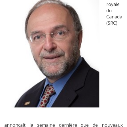
royale
du
Canada
(SRC)
annonçait la semaine dernière que de nouveaux